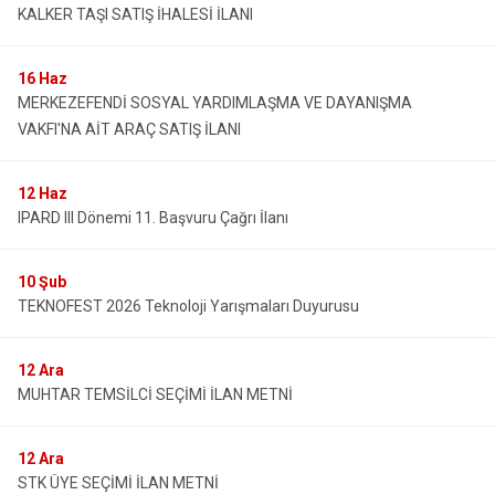
KALKER TAŞI SATIŞ İHALESİ İLANI
16
Haz
MERKEZEFENDİ SOSYAL YARDIMLAŞMA VE DAYANIŞMA
VAKFI'NA AİT ARAÇ SATIŞ İLANI
12
Haz
IPARD III Dönemi 11. Başvuru Çağrı İlanı
10
Şub
TEKNOFEST 2026 Teknoloji Yarışmaları Duyurusu
12
Ara
MUHTAR TEMSİLCİ SEÇİMİ İLAN METNİ
12
Ara
STK ÜYE SEÇİMİ İLAN METNİ