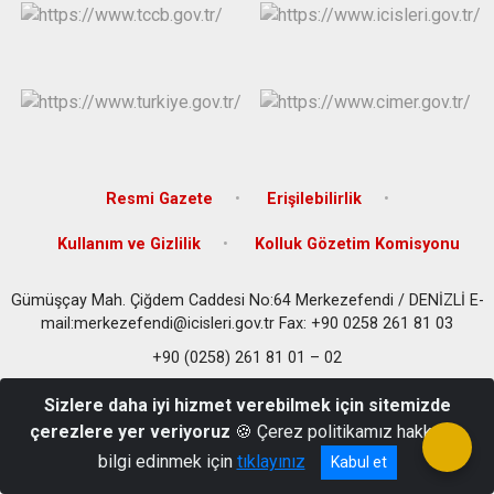
Resmi Gazete
Erişilebilirlik
Kullanım ve Gizlilik
Kolluk Gözetim Komisyonu
Gümüşçay Mah. Çiğdem Caddesi No:64 Merkezefendi / DENİZLİ E-
mail:merkezefendi@icisleri.gov.tr Fax: +90 0258 261 81 03
+90 (0258) 261 81 01 – 02
Sizlere daha iyi hizmet verebilmek için sitemizde
çerezlere yer veriyoruz
🍪 Çerez politikamız hakkında
bilgi edinmek için
tıklayınız
Kabul et