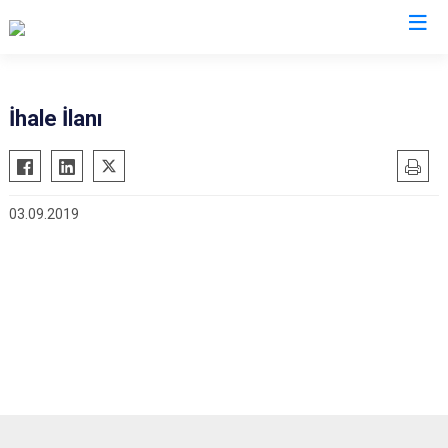
Denizli
İhale İlanı
Acıpayam
Çardak
Pamukkale
Çivril
03.09.2019
Babadağ
Güney
Baklan
Honaz
Bekilli
Kale
Beyağaç
Sarayköy
Bozkurt
Serinhisar
Buldan
Tavas
Çal
Merkezefendi
Çameli