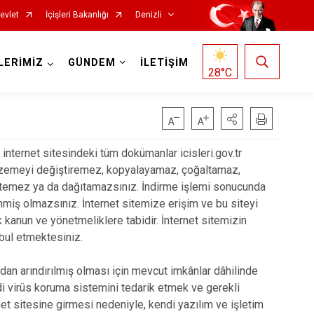
evlet
İçişleri Bakanlığı
Denizli
LERİMİZ
GÜNDEM
İLETİŞİM
28
°C
k internet sitesindeki tüm dokümanlar icisleri.gov.tr
malzemeyi değiştiremez, kopyalayamaz, çoğaltamaz,
Çardak
etemez ya da dağıtamazsınız. İndirme işlemi sonucunda
nmiş olmazsınız. İnternet sitemize erişim ve bu siteyi
Çivril
k kanun ve yönetmeliklere tabidir. İnternet sitemizin
Güney
abul etmektesiniz.
Honaz
an arındırılmış olması için mevcut imkânlar dâhilinde
Kale
endi virüs koruma sistemini tedarik etmek ve gerekli
Sarayköy
net sitesine girmesi nedeniyle, kendi yazılım ve işletim