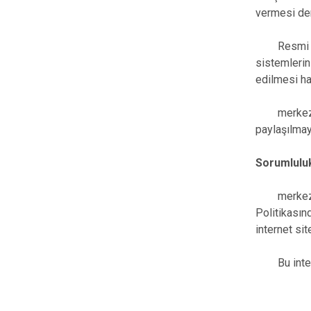
vermesi dem
Resmi makam
sistemlerin
edilmesi hal
merkezefend
paylaşılmay
Sorumluluk
merkezefend
Politikasın
internet sit
Bu internet