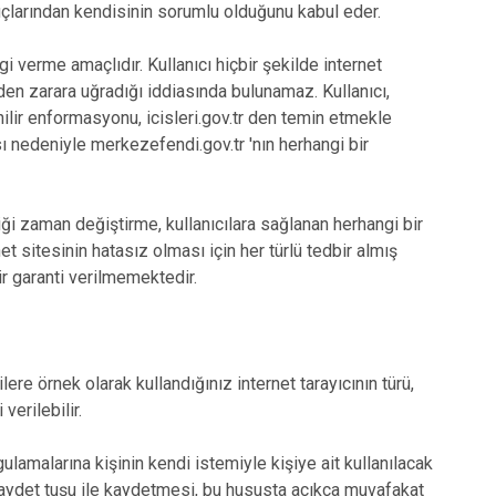
çlarından kendisinin sorumlu olduğunu kabul eder.
Serinhisar
Tavas
 verme amaçlıdır. Kullanıcı hiçbir şekilde internet
aden zarara uğradığı iddiasında bulunamaz. Kullanıcı,
Merkezefendi
nilir enformasyonu, icisleri.gov.tr den temin etmekle
 nedeniyle merkezefendi.gov.tr 'nın herhangi bir
i zaman değiştirme, kullanıcılara sağlanan herhangi bir
net sitesinin hatasız olması için her türlü tedbir almış
bir garanti verilmemektedir.
re örnek olarak kullandığınız internet tarayıcının türü,
verilebilir.
malarına kişinin kendi istemiyle kişiye ait kullanılacak
 kaydet tuşu ile kaydetmesi, bu hususta açıkça muvafakat