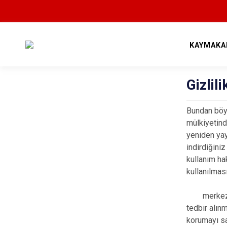
KAYMAKA
Gizlil
Bundan böyle
mülkiyetind
yeniden ya
indirdiğini
kullanım ha
kullanılmas
merkezefend
tedbir alın
korumayı sa