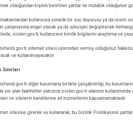
ek olduğundan kişinin belirtilen şartlar ile mutabık olduğunun gö
lardan kullanıcıya yönelik bir suç duyurusu ya da resmi soruşt
in çalışmasına engel olacak ya da işleyişini değiştirecek herhangi 
inde, icisleri.gov.tr, kullanıcının kimlik bilgilerini araştırma ve y
i.gov.tr internet sitesi üzerinden vermiş olduğunuz hakkınızdak
acak ve kullanılmayacaktır.
 Sınırları
i.gov.tr diğer kurumlarla birlikte çalışabilirliği, bu kurumların i
da yer alan taahhütler yalnızca icisleri.gov.tr alanının kullanımınd
eleri ve sitelerin kendilerine ait hizmetlerini kapsamamaktadır.
 sitesine girerek ve kullanarak, bu Gizlilik Politikasının şartlar