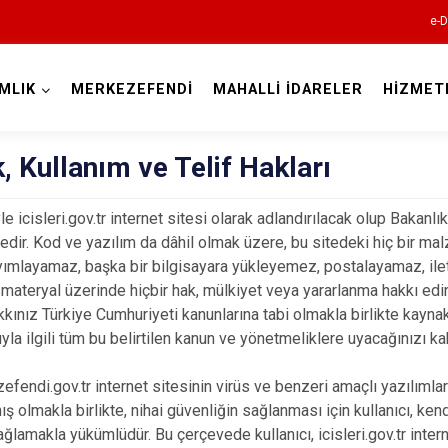
e-D
MLIK
MERKEZEFENDİ
MAHALLİ İDARELER
HİZMET
Denizli
ik, Kullanım ve Telif Hakları
 icisleri.gov.tr internet sitesi olarak adlandırılacak olup Bakanlı
edir. Kod ve yazılım da dâhil olmak üzere, bu sitedeki hiç bir 
Acıpayam
yımlayamaz, başka bir bilgisayara yükleyemez, postalayamaz, il
z materyal üzerinde hiçbir hak, mülkiyet veya yararlanma hakkı edi
Pamukkale
kkınız Türkiye Cumhuriyeti kanunlarına tabi olmakla birlikte kayna
Babadağ
ıyla ilgili tüm bu belirtilen kanun ve yönetmeliklere uyacağınızı k
Baklan
i.gov.tr internet sitesinin virüs ve benzeri amaçlı yazılımlard
Bekilli
mış olmakla birlikte, nihai güvenliğin sağlanması için kullanıcı, k
Beyağaç
ğlamakla yükümlüdür. Bu çerçevede kullanıcı, icisleri.gov.tr inter