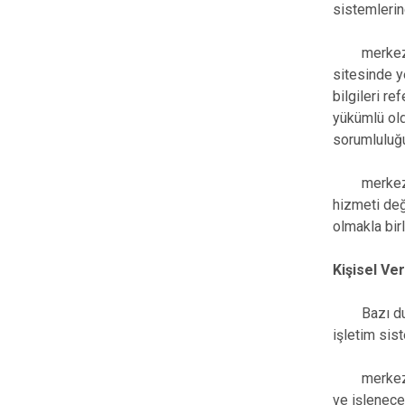
sistemlerin
merkezefend
sitesinde y
bilgileri r
yükümlü old
sorumluluğu
merkezefend
hizmeti deği
olmakla birl
Kişisel Ver
Bazı duruml
işletim sist
merkezefend
ve işlenece