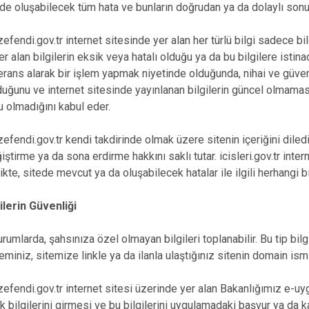
de oluşabilecek tüm hata ve bunların doğrudan ya da dolaylı sonu
Bozkurt
Buldan
i.gov.tr internet sitesinde yer alan her türlü bilgi sadece bilgi
er alan bilgilerin eksik veya hatalı olduğu ya da bu bilgilere istin
Çal
eferans alarak bir işlem yapmak niyetinde olduğunda, nihai ve güve
Çameli
uğunu ve internet sitesinde yayınlanan bilgilerin güncel olmaması
 olmadığını kabul eder.
i.gov.tr kendi takdirinde olmak üzere sitenin içeriğini dilediğ
ştirme ya da sona erdirme hakkını saklı tutar. icisleri.gov.tr inter
ikte, sitede mevcut ya da oluşabilecek hatalar ile ilgili herhangi 
ilerin Güvenliği
arda, şahsınıza özel olmayan bilgileri toplanabilir. Bu tip bilgile
eminiz, sitemize linkle ya da ilanla ulaştığınız sitenin domain ismi 
i.gov.tr internet sitesi üzerinde yer alan Bakanlığımız e-uygula
k bilgilerini girmesi ve bu bilgilerini uygulamadaki başvur ya da