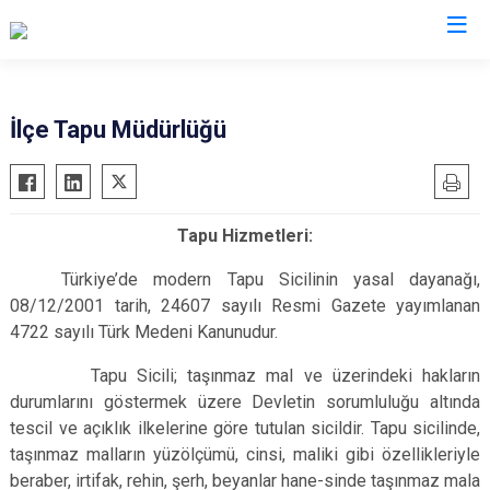
Denizli
İlçe Tapu Müdürlüğü
Acıpayam
Çardak
Pamukkale
Çivril
Tapu Hizmetleri:
Babadağ
Güney
Baklan
Honaz
Türkiye’de modern Tapu Sicilinin yasal dayanağı,
08/12/2001 tarih, 24607 sayılı Resmi Gazete yayımlanan
Bekilli
Kale
4722 sayılı Türk Medeni Kanunudur.
Beyağaç
Sarayköy
Bozkurt
Tapu Sicili; taşınmaz mal ve üzerindeki hakların
Serinhisar
durumlarını göstermek üzere Devletin sorumluluğu altında
Buldan
Tavas
tescil ve açıklık ilkelerine göre tutulan sicildir. Tapu sicilinde,
Çal
Merkezefendi
taşınmaz malların yüzölçümü, cinsi, maliki gibi özellikleriyle
Çameli
beraber, irtifak, rehin, şerh, beyanlar hane-sinde taşınmaz mala