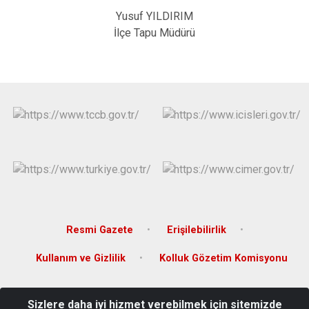
Yusuf YILDIRIM
İlçe Tapu Müdürü
Resmi Gazete
Erişilebilirlik
Kullanım ve Gizlilik
Kolluk Gözetim Komisyonu
Gümüşçay Mah. Çiğdem Caddesi No:64 Merkezefendi / DENİZLİ E-
Sizlere daha iyi hizmet verebilmek için sitemizde
mail:merkezefendi@icisleri.gov.tr Fax: +90 0258 261 81 03