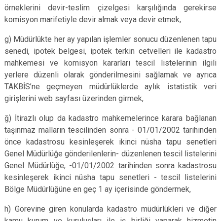
örneklerini devir-teslim çizelgesi karşılığında gerekirse
komisyon marifetiyle devir almak veya devir etmek,
g) Müdürlükte her ay yapılan işlemler sonucu düzenlenen tapu
senedi, ipotek belgesi, ipotek terkin cetvelleri ile kadastro
mahkemesi ve komisyon kararları tescil listelerinin ilgili
yerlere düzenli olarak gönderilmesini sağlamak ve ayrıca
TAKBİS’ne geçmeyen müdürlüklerde aylık istatistik veri
girişlerini web sayfası üzerinden girmek,
ğ) İtirazlı olup da kadastro mahkemelerince karara bağlanan
taşınmaz malların tescilinden sonra - 01/01/2002 tarihinden
önce kadastrosu kesinleşerek ikinci nüsha tapu senetleri
Genel Müdürlüğe gönderilenlerin- düzenlenen tescil listelerini
Genel Müdürlüğe, -01/01/2002 tarihinden sonra kadastrosu
kesinleşerek ikinci nüsha tapu senetleri - tescil listelerini
Bölge Müdürlüğüne en geç 1 ay içerisinde göndermek,
h) Görevine giren konularda kadastro müdürlükleri ve diğer
kamu kurum ve kuruluşları ile iş birliği yaparak hizmetin