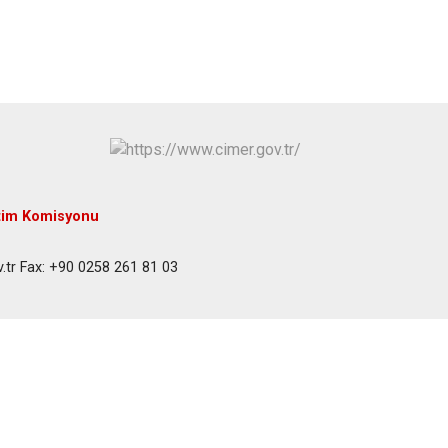
Serinhisar
Tavas
Merkezefendi
tim Komisyonu
tr Fax: +90 0258 261 81 03