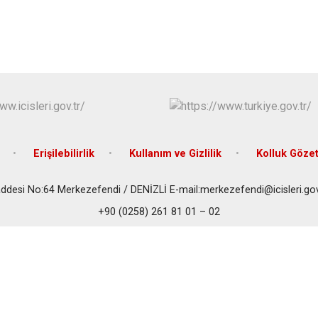
Bozkurt
Buldan
Çal
Çameli
Erişilebilirlik
Kullanım ve Gizlilik
Kolluk Göze
esi No:64 Merkezefendi / DENİZLİ E-mail:merkezefendi@icisleri.gov.
+90 (0258) 261 81 01 – 02