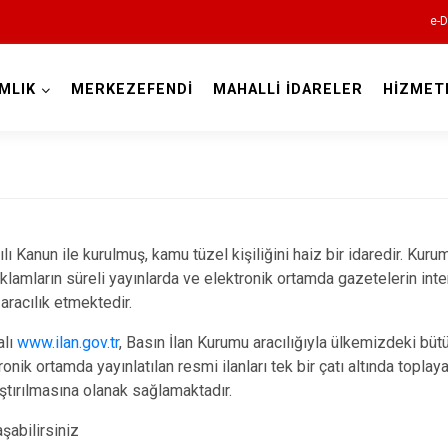
e-D
MLIK
MERKEZEFENDİ
MAHALLİ İDARELER
HİZMET
Denizli
ı Kanun ile kurulmuş, kamu tüzel kişiliğini haiz bir idaredir. Kurum
Acıpayam
eklamların süreli yayınlarda ve elektronik ortamda gazetelerin inte
Pamukkale
aracılık etmektedir.
Babadağ
alı
www
.ilan.gov.tr
, Basın İlan Kurumu aracılığıyla ülkemizdeki büt
Baklan
nik ortamda yayınlatılan resmi ilanları tek bir çatı altında toplay
aştırılmasına olanak sağlamaktadır.
Bekilli
şabilirsiniz
Beyağaç