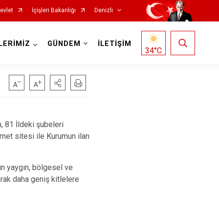
evlet
İçişleri Bakanlığı
Denizli
LERİMİZ
GÜNDEM
İLETİŞİM
34
°C
, 81 İldeki şubeleri
Çardak
rnet sitesi ile Kurumun ilan
Çivril
Güney
ün yaygın, bölgesel ve
Honaz
arak daha geniş kitlelere
Kale
Sarayköy