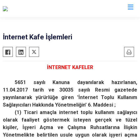
Denizli
İnternet Kafe İşlemleri
Acıpayam
Çardak
Pamukkale
Çivril
İNTERNET KAFELER
Babadağ
Güney
Baklan
Honaz
5
651 sayılı Kanuna dayanılarak hazırlanan,
Bekilli
Kale
11.04.2017 tarih ve 30035 sayılı Resmi gazetede
yayınlanarak yürürlüğe giren 'İnternet Toplu Kullanım
Beyağaç
Sarayköy
Sağlayıcıları Hakkında Yönetmeliğin' 6. Maddesi ;
Bozkurt
Serinhisar
(1) Ticari amaçla internet toplu kullanım sağlayıcı
Buldan
Tavas
olarak faaliyet göstermek isteyen gerçek ve tüzel
Çal
Merkezefendi
kişiler, İşyeri Açma ve Çalışma Ruhsatlarına İlişkin
Yönetmelikte belirtilen usule uygun olarak işyeri açma
Çameli